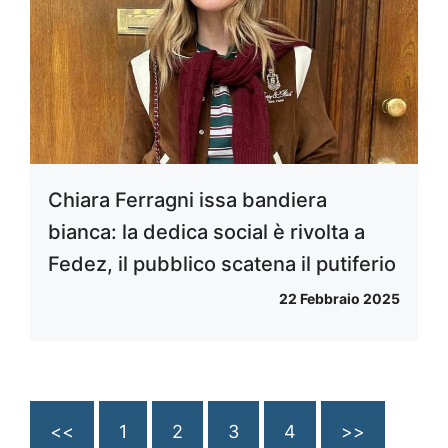
Chiara Ferragni issa bandiera
bianca: la dedica social è rivolta a
Fedez, il pubblico scatena il putiferio
22 Febbraio 2025
<<
1
2
3
4
>>