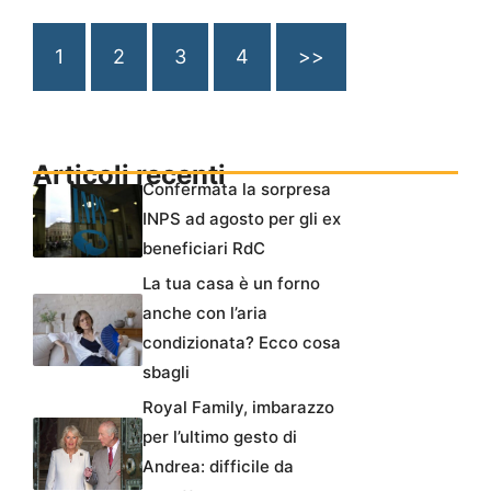
1
2
3
4
>>
Articoli recenti
Confermata la sorpresa
INPS ad agosto per gli ex
beneficiari RdC
La tua casa è un forno
anche con l’aria
condizionata? Ecco cosa
sbagli
Royal Family, imbarazzo
per l’ultimo gesto di
Andrea: difficile da