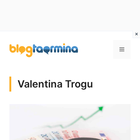
Vai
al
MENU
contenuto
Valentina Trogu