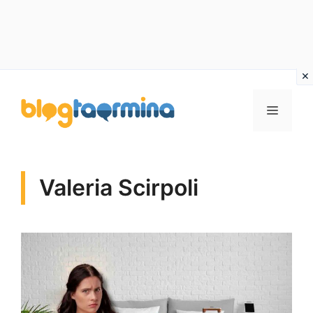
Vai
al
MENU
contenuto
Valeria Scirpoli