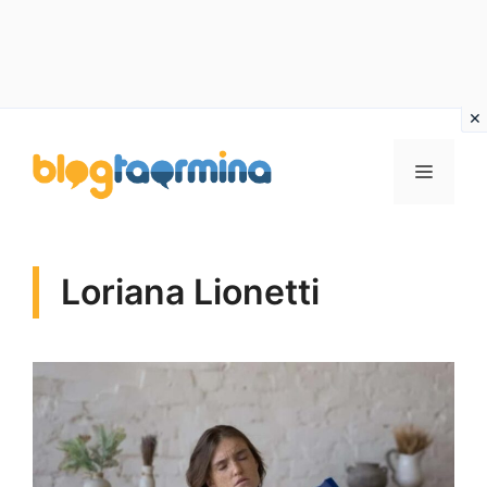
Vai
al
MENU
contenuto
Loriana Lionetti