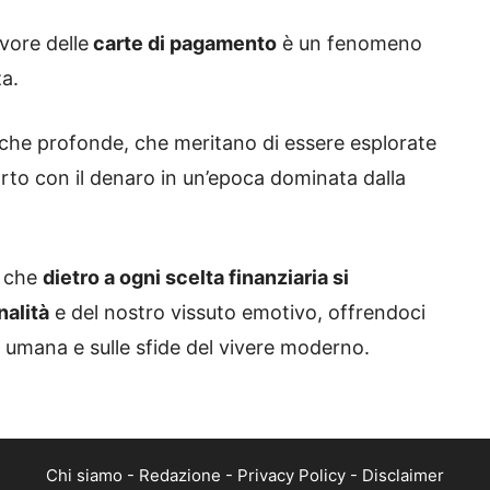
vore delle
carte di pagamento
è un fenomeno
a.
giche profonde, che meritano di essere esplorate
rto con il denaro in un’epoca dominata dalla
a che
dietro a ogni scelta finanziaria si
nalità
e del nostro vissuto emotivo, offrendoci
ra umana e sulle sfide del vivere moderno.
Chi siamo
-
Redazione
-
Privacy Policy
-
Disclaimer