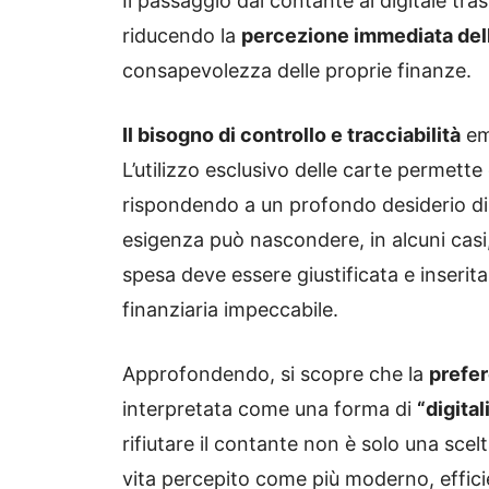
Il passaggio dal contante al digitale tra
riducendo la
percezione immediata dell
consapevolezza delle proprie finanze.
Il bisogno di controllo e tracciabilità
em
L’utilizzo esclusivo delle carte permette 
rispondendo a un profondo desiderio di 
esigenza può nascondere, in alcuni cas
spesa deve essere giustificata e inserit
finanziaria impeccabile.
Approfondendo, si scopre che la
prefer
interpretata come una forma di
“digital
rifiutare il contante non è solo una scel
vita percepito come più moderno, efficie