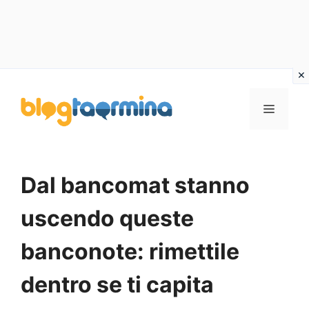
Vai
al
MENU
contenuto
Dal bancomat stanno
uscendo queste
banconote: rimettile
dentro se ti capita