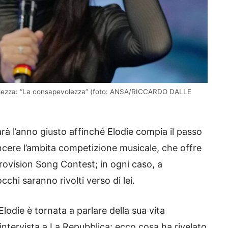
bellezza: “La consapevolezza” (foto: ANSA/RICCARDO DALLE
rà l’anno giusto affinché Elodie compia il passo
vincere l’ambita competizione musicale, che offre
urovision Song Contest; in ogni caso, a
occhi saranno rivolti verso di lei.
Elodie è tornata a parlare della sua vita
intervista a La Repubblica; ecco cosa ha rivelato