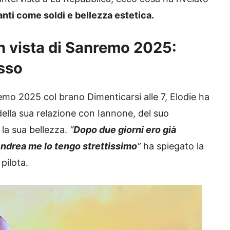
nti come soldi e bellezza estetica.
in vista di Sanremo 2025:
esso
emo 2025 col brano Dimenticarsi alle 7, Elodie ha
ella sua relazione con Iannone, del suo
 la sua bellezza.
“
Dopo due giorni ero già
drea me lo tengo strettissimo
“
ha spiegato la
pilota.