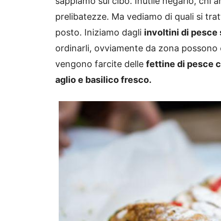
sappiamo sul cibo. Inutile negarlo, chi a
prelibatezze. Ma vediamo di quali si trat
posto. Iniziamo dagli
involtini di pesce
ordinarli, ovviamente da zona possono e
vengono farcite delle
fettine di pesce 
aglio e basilico fresco.