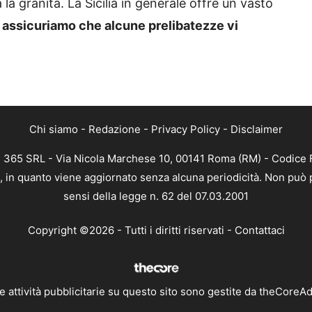
a granita. La Sicilia in generale offre un vasto
 assicuriamo che alcune prelibatezze vi
Chi siamo
-
Redazione
-
Privacy Policy
-
Disclaimer
B 365 SRL - Via Nicola Marchese 10, 00141 Roma (RM) - Codice F
a, in quanto viene aggiornato senza alcuna periodicità. Non può 
sensi della legge n. 62 del 07.03.2001
Copyright ©2026 - Tutti i diritti riservati -
Contattaci
e attività pubblicitarie su questo sito sono gestite da theCoreA