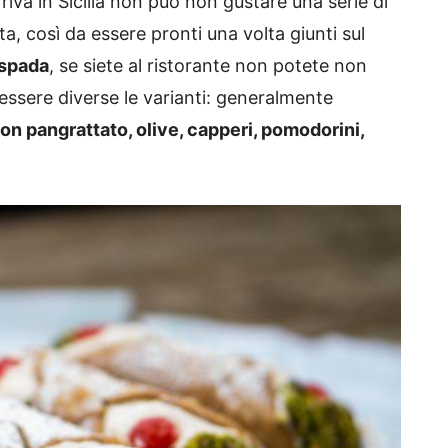
rriva in Sicilia non può non gustare una serie di
ta, così da essere pronti una volta giunti sul
 spada
, se siete al ristorante non potete non
ssere diverse le varianti: generalmente
con pangrattato, olive, capperi, pomodorini,