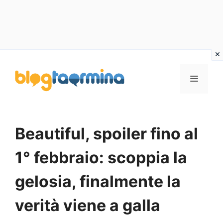
Vai
al
MENU
contenuto
Beautiful, spoiler fino al
1° febbraio: scoppia la
gelosia, finalmente la
verità viene a galla