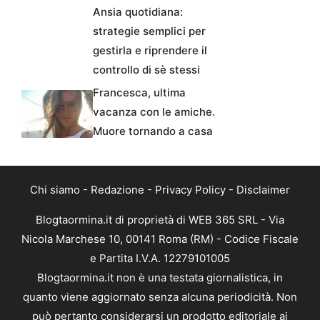
Ansia quotidiana:
strategie semplici per
gestirla e riprendere il
controllo di sè stessi
Francesca, ultima
vacanza con le amiche.
Muore tornando a casa
Chi siamo
-
Redazione
-
Privacy Policy
-
Disclaimer
Blogtaormina.it di proprietà di WEB 365 SRL - Via
Nicola Marchese 10, 00141 Roma (RM) - Codice Fiscale
e Partita I.V.A. 12279101005
Blogtaormina.it non è una testata giornalistica, in
quanto viene aggiornato senza alcuna periodicità. Non
può pertanto considerarsi un prodotto editoriale ai