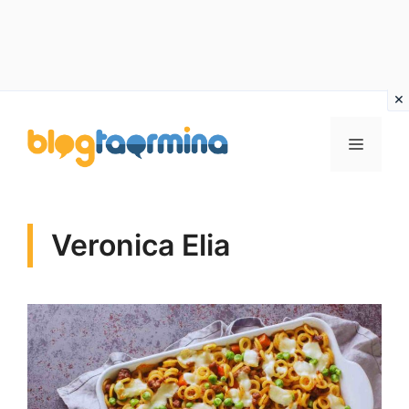
Vai
al
MENU
contenuto
Veronica Elia