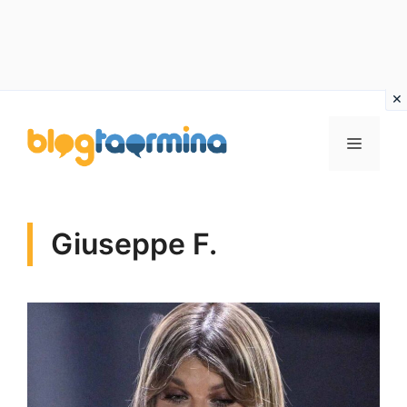
Vai
al
MENU
contenuto
Giuseppe F.