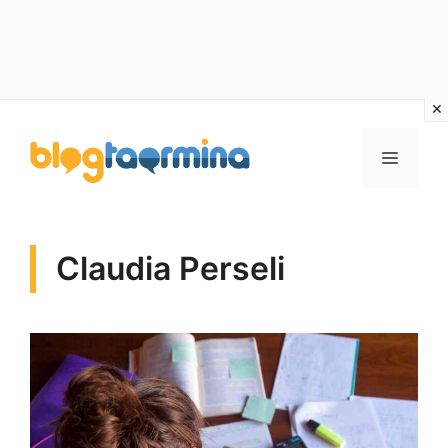
Vai
al
MENU
contenuto
Claudia Perseli