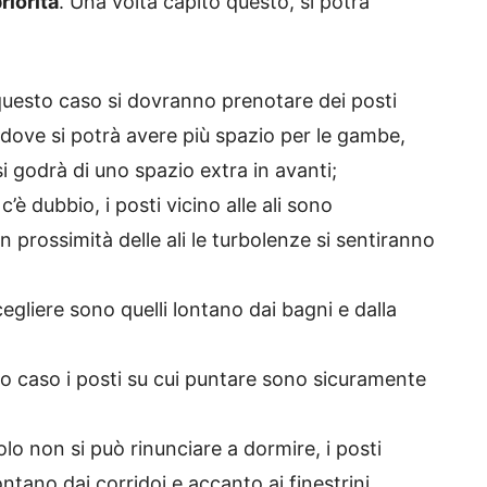
riorità
. Una volta capito questo, si potrà
 questo caso si dovranno prenotare dei posti
dove si potrà avere più spazio per le gambe,
si godrà di uno spazio extra in avanti;
c’è dubbio, i posti vicino alle ali sono
n prossimità delle ali le turbolenze si sentiranno
scegliere sono quelli lontano dai bagni e dalla
to caso i posti su cui puntare sono sicuramente
volo non si può rinunciare a dormire, i posti
ntano dai corridoi e accanto ai finestrini.