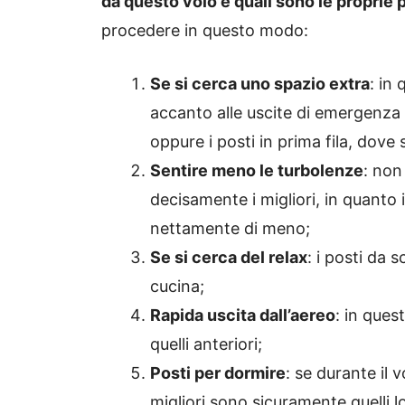
da questo volo e quali sono le proprie p
procedere in questo modo:
Se si cerca uno spazio extra
: in
accanto alle uscite di emergenza 
oppure i posti in prima fila, dove 
Sentire meno le turbolenze
: non 
decisamente i migliori, in quanto i
nettamente di meno;
Se si cerca del relax
: i posti da 
cucina;
Rapida uscita dall’aereo
: in ques
quelli anteriori;
Posti per dormire
: se durante il 
migliori sono sicuramente quelli lo